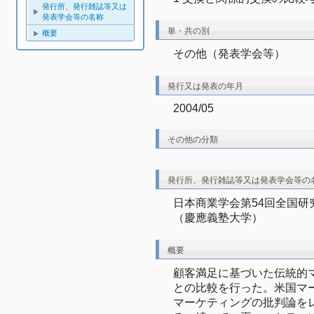
発行所、発行雑誌等又は
発表学会等の名称
単・共の別
概要
その他（発表学会等）
発行又は発表の年月
2004/05
その他の分類
発行所、発行雑誌等又は発表学会等の
日本商業学会第54回全国研
（慶應義塾大学）
概要
顧客満足に基づいた伝統的
との比較を行った。米国マ
マーケティングの批判論を