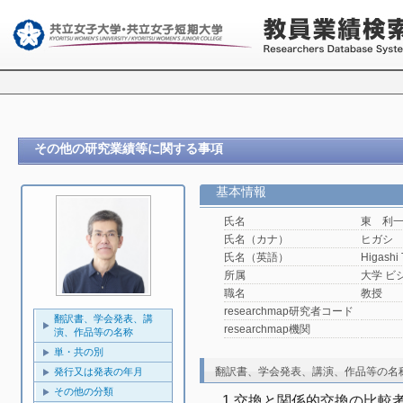
その他の研究業績等に関する事項
基本情報
氏名
東 利
氏名（カナ）
ヒガシ
氏名（英語）
Higashi
所属
大学 ビ
職名
教授
researchmap研究者コード
翻訳書、学会発表、講
researchmap機関
演、作品等の名称
単・共の別
翻訳書、学会発表、講演、作品等の名
発行又は発表の年月
その他の分類
1 交換と関係的交換の比較