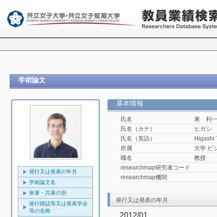
学術論文
基本情報
氏名
東 利
氏名（カナ）
ヒガシ
氏名（英語）
Higashi
所属
大学 ビ
職名
教授
researchmap研究者コード
発行又は発表の年月
researchmap機関
学術論文名
単著・共著の別
発行又は発表の年月
発行雑誌等又は発表学会
等の名称
2012/01