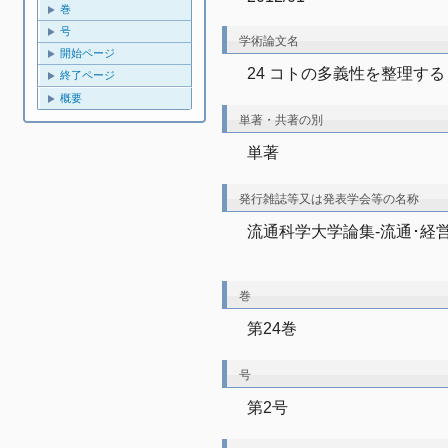
巻
号
学術論文名
開始ページ
24 コトの多義性を整理する
終了ページ
概要
単著・共著の別
単著
発行雑誌等又は発表学会等の名称
流通科学大学論集-流通･経
巻
第24巻
号
第2号