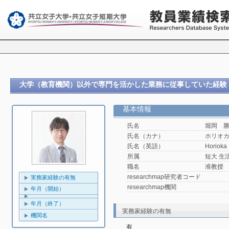
大学（教育機関）以外で専門を活かした業務に従事していた経験
基本情報
氏名
堀岡 
氏名（カナ）
ホリオ
氏名（英語）
Horioka
所属
短大 生
職名
准教授
researchmap研究者コード
実務家経験の有無
researchmap機関
年月（開始）
年月（終了）
実務家経験の有無
機関名
有