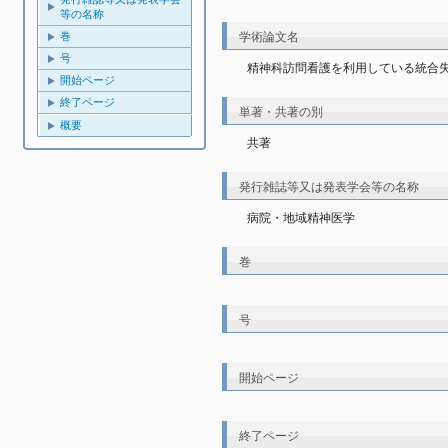
等の名称
学術論文名
巻
号
精神科訪問看護を利用している統合
開始ページ
終了ページ
単著・共著の別
概要
共著
発行雑誌等又は発表学会等の名称
病院・地域精神医学
巻
号
開始ページ
終了ページ