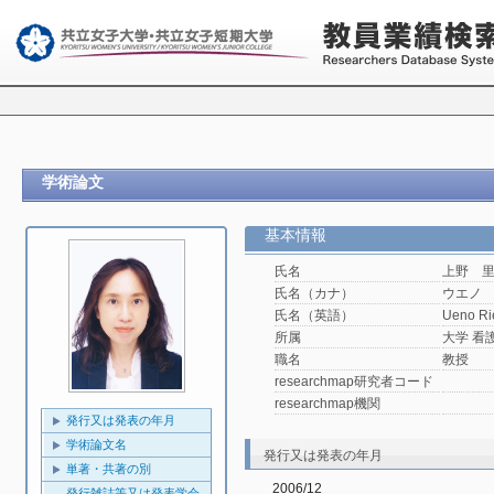
学術論文
基本情報
氏名
上野 
氏名（カナ）
ウエノ
氏名（英語）
Ueno Ri
所属
大学 看
職名
教授
researchmap研究者コード
researchmap機関
発行又は発表の年月
学術論文名
発行又は発表の年月
単著・共著の別
2006/12
発行雑誌等又は発表学会