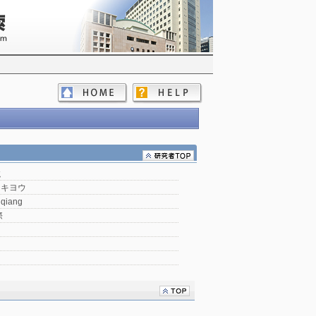
強
ウキヨウ
gqiang
際