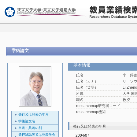
学術論文
基本情報
氏名
李 錚
氏名（カナ）
リ ソ
氏名（英語）
Li Zhen
所属
大学 国
職名
教授
researchmap研究者コード
researchmap機関
発行又は発表の年月
学術論文名
発行又は発表の年月
単著・共著の別
発行雑誌等又は発表学会
2004/07