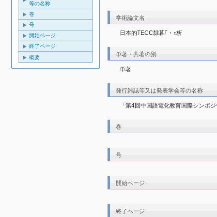
等の名称
巻
学術論文名
号
日本的TECC隸暮｢・ｪ析
開始ページ
終了ページ
単著・共著の別
概要
単著
発行雑誌等又は発表学会等の名称
「第4回中国語電化教育国際シンポ
巻
号
開始ページ
終了ページ