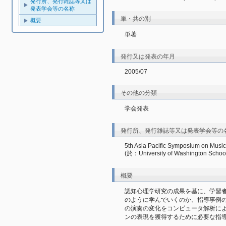
発行所、発行雑誌等又は
発表学会等の名称
単・共の別
概要
単著
発行又は発表の年月
2005/07
その他の分類
学会発表
発行所、発行雑誌等又は発表学会等の
5th Asia Pacific Symposium on Musi
(於：University of Washington School
概要
認知心理学研究の成果を基に、学習
のように学んでいくのか、指導事例
の演奏の変化をコンピュータ解析に
ンの表現を獲得するために必要な指