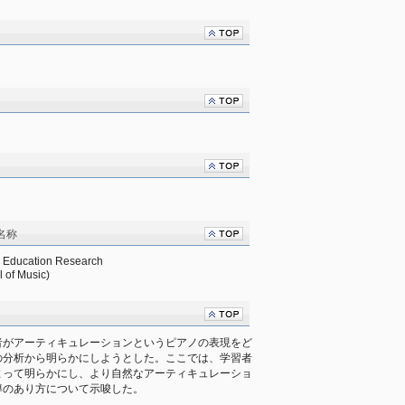
名称
c Education Research
 of Music)
者がアーティキュレーションというピアノの表現をど
の分析から明らかにしようとした。ここでは、学習者
よって明らかにし、より自然なアーティキュレーショ
導のあり方について示唆した。