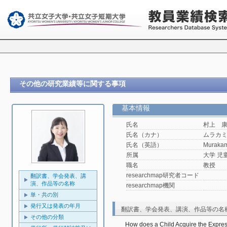
その他の研究業績等に関する事項
基本情報
氏名
村上 
氏名（カナ）
ムラカ
氏名（英語）
Murakam
所属
大学 児
職名
教授
researchmap研究者コード
翻訳書、学会発表、講
演、作品等の名称
researchmap機関
単・共の別
発行又は発表の年月
翻訳書、学会発表、講演、作品等の名
その他の分類
How does a Child Acquire the Express