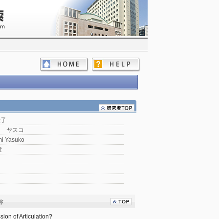
康子
ミ ヤスコ
i Yasuko
童
称
ion of Articulation?