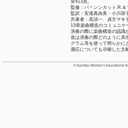
全413頁。
監修：パ＾ンンカット.R.＆
監訳：安達真由美・小川容
共著者：高須一、貞方マキ
13章楽曲構造のコミュニケーシ
演奏の際に楽曲構造の認識
造は演奏の際どのように具
グラム等を使って明らかに
適応についても示唆した文