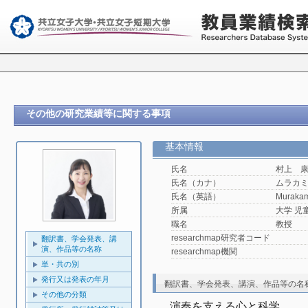
その他の研究業績等に関する事項
基本情報
氏名
村上 
氏名（カナ）
ムラカ
氏名（英語）
Murakam
所属
大学 児
職名
教授
researchmap研究者コード
翻訳書、学会発表、講
演、作品等の名称
researchmap機関
単・共の別
発行又は発表の年月
翻訳書、学会発表、講演、作品等の名
その他の分類
演奏を支える心と科学