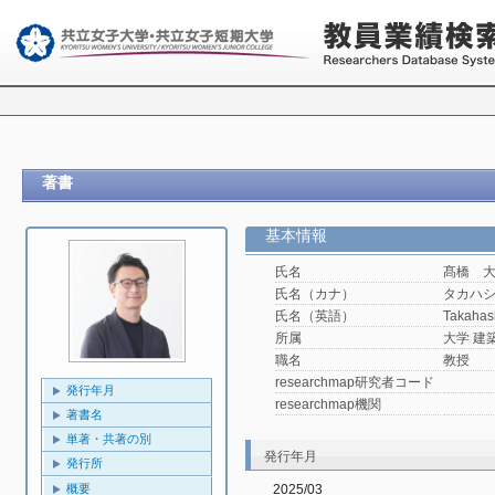
著書
基本情報
氏名
髙橋 
氏名（カナ）
タカハ
氏名（英語）
Takahas
所属
大学 建
職名
教授
researchmap研究者コード
発行年月
researchmap機関
著書名
単著・共著の別
発行年月
発行所
2025/03
概要