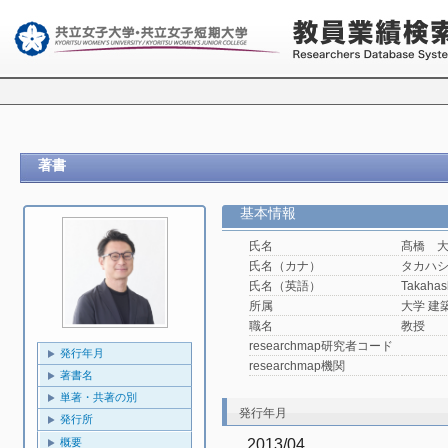
著書
基本情報
氏名
髙橋 
氏名（カナ）
タカハ
氏名（英語）
Takahas
所属
大学 建
職名
教授
researchmap研究者コード
発行年月
researchmap機関
著書名
単著・共著の別
発行年月
発行所
2013/04
概要