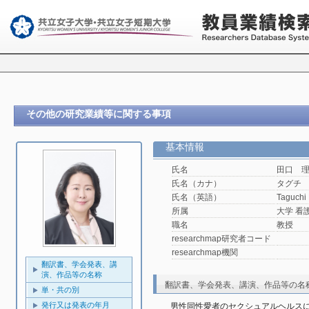
その他の研究業績等に関する事項
基本情報
氏名
田口 
氏名（カナ）
タグチ
氏名（英語）
Taguchi
所属
大学 看
職名
教授
researchmap研究者コード
researchmap機関
翻訳書、学会発表、講
演、作品等の名称
翻訳書、学会発表、講演、作品等の名
単・共の別
発行又は発表の年月
男性同性愛者のセクシュアルヘルス