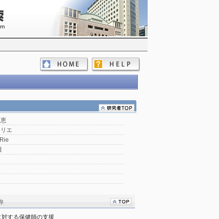
理恵
 リエ
 Rie
護
称
に対する保健師の支援