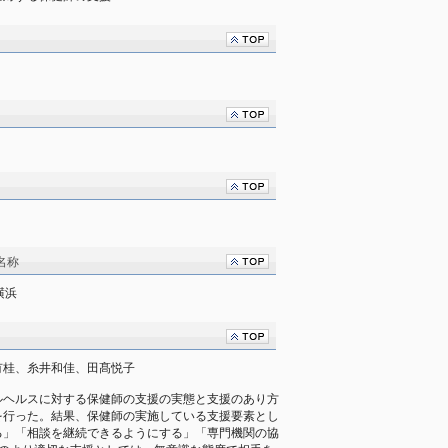
名称
横浜
有桂、糸井和佳、田髙悦子
ルヘルスに対する保健師の支援の実態と支援のあり方
を行った。結果、保健師の実施している支援要素とし
る」「相談を継続できるようにする」「専門機関の協