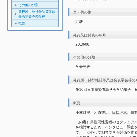
その他の分類
発行所、発行雑誌等又は
単・共の別
発表学会等の名称
共著
概要
発行又は発表の年月
2010/08
その他の分類
学会発表
発行所、発行雑誌等又は発表学会等の
第10回日本感染看護学会学術集会、
概要
小林灯里、河原智江、
田口理恵
、臺
（内容）男性同性愛者のセクシュア
を検討するため、インタビュー調査
て、「安心して相談できる関係を作