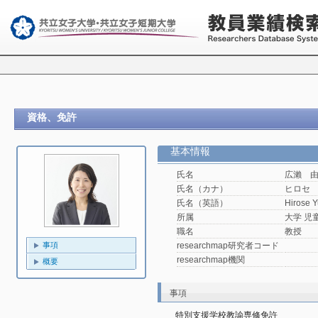
資格、免許
基本情報
氏名
広瀨 
氏名（カナ）
ヒロセ
氏名（英語）
Hirose Y
所属
大学 児
職名
教授
researchmap研究者コード
事項
researchmap機関
概要
事項
特別支援学校教諭専修免許