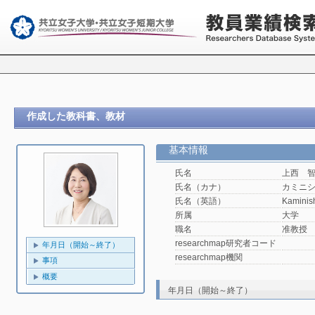
作成した教科書、教材
基本情報
氏名
上西 
氏名（カナ）
カミニ
氏名（英語）
Kaminis
所属
大学
職名
准教授
researchmap研究者コード
年月日（開始～終了）
researchmap機関
事項
概要
年月日（開始～終了）