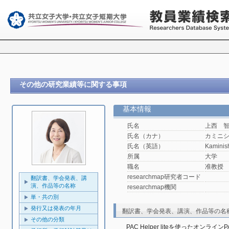
その他の研究業績等に関する事項
基本情報
氏名
上西 
氏名（カナ）
カミニ
氏名（英語）
Kaminis
所属
大学
職名
准教授
researchmap研究者コード
翻訳書、学会発表、講
演、作品等の名称
researchmap機関
単・共の別
発行又は発表の年月
翻訳書、学会発表、講演、作品等の名
その他の分類
PAC Helper liteを使ったオンライ