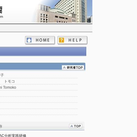
智子
シ トモコ
hi Tomoko
称
ンPAC分析実践研修