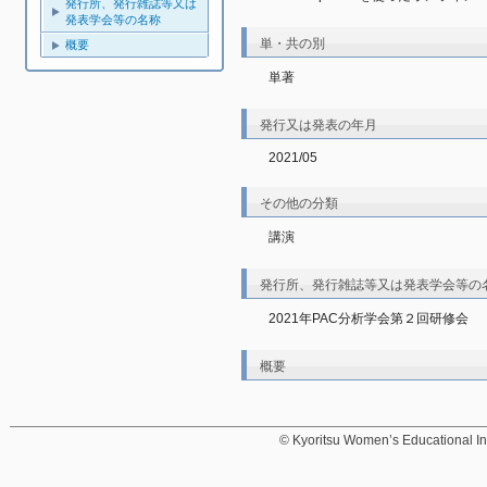
発行所、発行雑誌等又は
発表学会等の名称
単・共の別
概要
単著
発行又は発表の年月
2021/05
その他の分類
講演
発行所、発行雑誌等又は発表学会等の
2021年PAC分析学会第２回研修会
概要