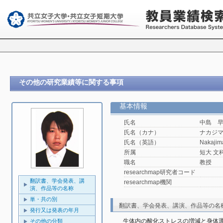
その他の研究業績等に関する事項
基本情報
氏名
中島 
氏名（カナ）
ナカジ
氏名（英語）
Nakajim
所属
短大 文
職名
教授
researchmap研究者コード
翻訳書、学会発表、講
researchmap機関
演、作品等の名称
単・共の別
翻訳書、学会発表、講演、作品等の名
発行又は発表の年月
生体内の酸化ストレスの増減と身体
その他の分類