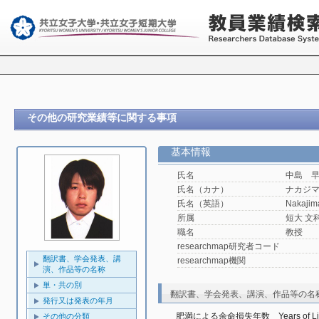
その他の研究業績等に関する事項
基本情報
氏名
中島 
氏名（カナ）
ナカジ
氏名（英語）
Nakajim
所属
短大 文
職名
教授
researchmap研究者コード
翻訳書、学会発表、講
researchmap機関
演、作品等の名称
単・共の別
翻訳書、学会発表、講演、作品等の名
発行又は発表の年月
肥満による余命損失年数　Years of Life Lo
その他の分類