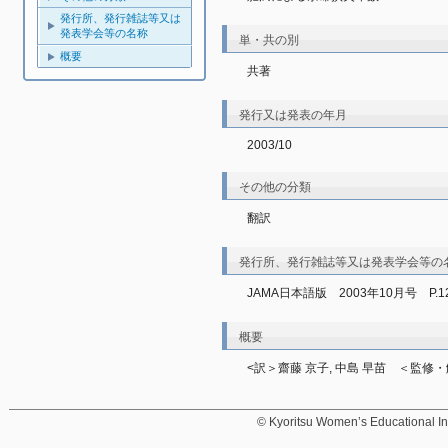
発行所、発行雑誌等又は
発表学会等の名称
単・共の別
概要
共著
発行又は発表の年月
2003/10
その他の分類
翻訳
発行所、発行雑誌等又は発表学会等の
JAMA日本語版　2003年10月号　P.12
概要
<訳＞齋藤 京子, 中島 早苗　＜監修