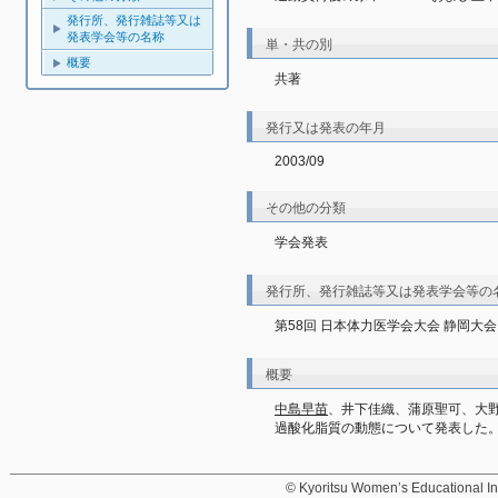
発行所、発行雑誌等又は
発表学会等の名称
単・共の別
概要
共著
発行又は発表の年月
2003/09
その他の分類
学会発表
発行所、発行雑誌等又は発表学会等の
第58回 日本体力医学会大会 静岡大会
概要
中島早苗
、井下佳織、蒲原聖可、大野　
過酸化脂質の動態について発表した