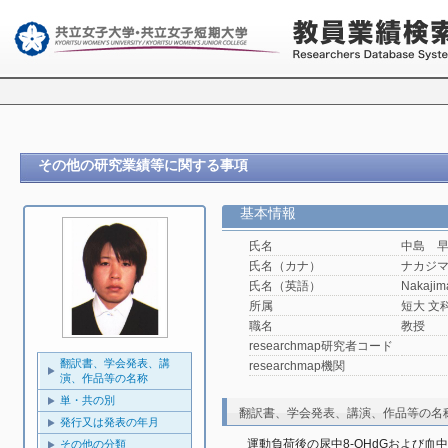
その他の研究業績等に関する事項
基本情報
氏名
中島 
氏名（カナ）
ナカジ
氏名（英語）
Nakajim
所属
短大 文
職名
教授
researchmap研究者コード
翻訳書、学会発表、講
researchmap機関
演、作品等の名称
単・共の別
翻訳書、学会発表、講演、作品等の名
発行又は発表の年月
運動負荷後の尿中8-OHdGおよび血
その他の分類