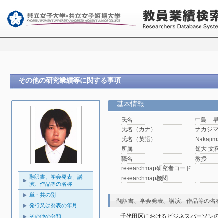
その他の研究業績等に関する事項
基本情報
氏名
中島 
氏名（カナ）
ナカジ
氏名（英語）
Nakajim
所属
短大 文
職名
教授
researchmap研究者コード
翻訳書、学会発表、講
researchmap機関
演、作品等の名称
単・共の別
翻訳書、学会発表、講演、作品等の名
発行又は発表の年月
千代田区におけるビジネスパーソン
その他の分類