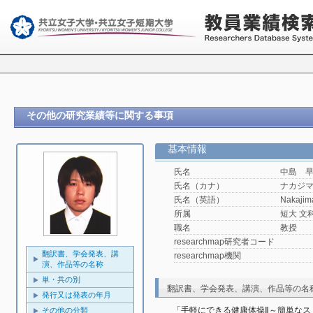
その他の研究業績等に関する事項
基本情報
氏名
中島 
氏名（カナ）
ナカジ
氏名（英語）
Nakajim
所属
短大 文
職名
教授
researchmap研究者コード
翻訳書、学会発表、講
researchmap機関
演、作品等の名称
単・共の別
翻訳書、学会発表、講演、作品等の名
発行又は発表の年月
「手軽にできる健康体操Ⅱ～簡単な
その他の分類