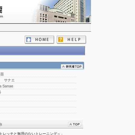
早苗
マ サナエ
a Sanae
科
称
ストレッチと無理のないトレーニング～」