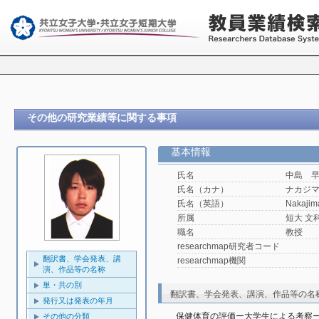
その他の研究業績等に関する事項
基本情報
氏名
中島 
氏名（カナ）
ナカジ
氏名（英語）
Nakajim
所属
短大 文
職名
教授
researchmap研究者コード
翻訳書、学会発表、講
researchmap機関
演、作品等の名称
単・共の別
翻訳書、学会発表、講演、作品等の名
発行又は発表の年月
保健体育の評価ー大学生による考察
その他の分類