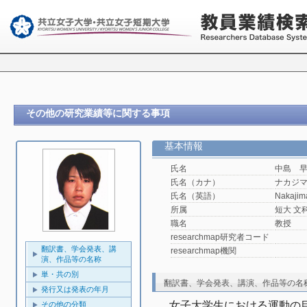
その他の研究業績等に関する事項
基本情報
氏名
中島 
氏名（カナ）
ナカジ
氏名（英語）
Nakajim
所属
短大 文
職名
教授
researchmap研究者コード
翻訳書、学会発表、講
researchmap機関
演、作品等の名称
単・共の別
翻訳書、学会発表、講演、作品等の名
発行又は発表の年月
女子大学生における運動の
その他の分類