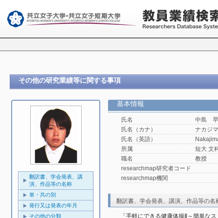
その他の研究業績等に関する事項
基本情報
氏名
中島 
氏名（カナ）
ナカジ
氏名（英語）
Nakajim
所属
短大 文
職名
教授
researchmap研究者コード
翻訳書、学会発表、講
researchmap機関
演、作品等の名称
単・共の別
翻訳書、学会発表、講演、作品等の名
発行又は発表の年月
「手軽にできる健康体操Ⅱ～簡単な
その他の分類