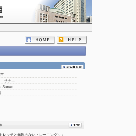
早苗
マ サナエ
a Sanae
科
称
ストレッチと無理のないトレーニング～」