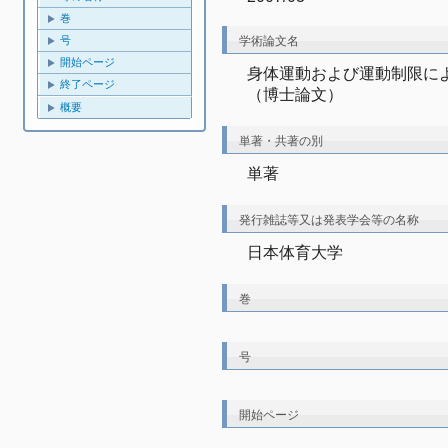
巻
学術論文名
号
開始ページ
身体運動および運動制限に
終了ページ
（博士論文）
概要
単著・共著の別
単著
発行雑誌等又は発表学会等の名称
日本体育大学
巻
号
開始ページ