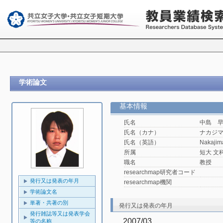
学術論文
基本情報
氏名
中島 
氏名（カナ）
ナカジ
氏名（英語）
Nakajim
所属
短大 文
職名
教授
researchmap研究者コード
発行又は発表の年月
researchmap機関
学術論文名
単著・共著の別
発行又は発表の年月
発行雑誌等又は発表学会
2007/03
等の名称