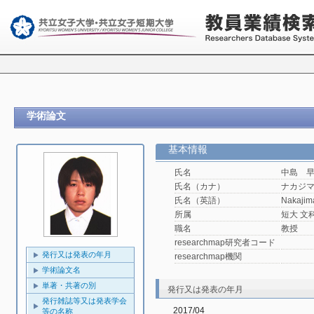
学術論文
基本情報
氏名
中島 
氏名（カナ）
ナカジ
氏名（英語）
Nakajim
所属
短大 文
職名
教授
researchmap研究者コード
発行又は発表の年月
researchmap機関
学術論文名
単著・共著の別
発行又は発表の年月
発行雑誌等又は発表学会
2017/04
等の名称