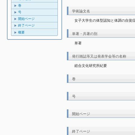
巻
学術論文名
号
開始ページ
女子大学生の体型認知と体調の自覚
終了ページ
概要
単著・共著の別
単著
発行雑誌等又は発表学会等の名称
総合文化研究所紀要
巻
号
開始ページ
終了ページ