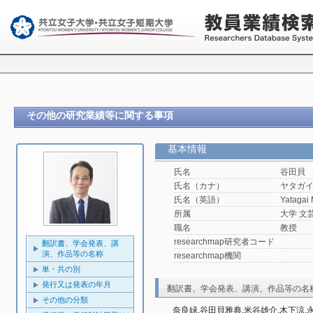
その他の研究業績等に関する事項
基本情報
氏名
谷田貝
氏名（カナ）
ヤタガ
氏名（英語）
Yatagai
所属
大学 文
職名
教授
researchmap研究者コード
翻訳書、学会発表、講
演、作品等の名称
researchmap機関
単・共の別
発行又は発表の年月
翻訳書、学会発表、講演、作品等の名
その他の分類
奈良緑,谷田貝雅典,米谷雄介,木下涼,