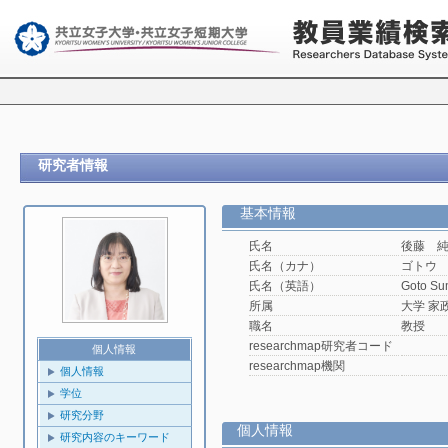
研究者情報
基本情報
氏名
後藤 
氏名（カナ）
ゴトウ
氏名（英語）
Goto Su
所属
大学 家
職名
教授
researchmap研究者コード
個人情報
researchmap機関
個人情報
学位
研究分野
個人情報
研究内容のキーワード