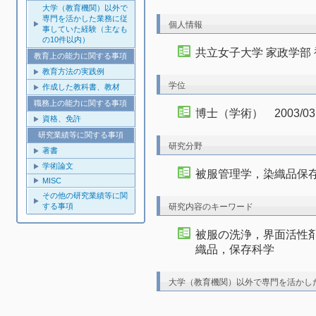
大学（教育機関）以外で
専門を活かした業務に従
個人情報
事していた経験（主なも
の10件以内）
共立女子大学 家政学部
教育上の能力に関する事項
教育方法の実践例
学位
作成した教科書、教材
職務上の能力に関する事項
博士（学術） 2003/0
資格、免許
研究業績等に関する事項
研究分野
著書
学術論文
被服管理学，染織品保
MISC
その他の研究業績等に関
研究内容のキーワード
する事項
被服の洗浄，界面活性
織品，保存科学
大学（教育機関）以外で専門を活かし